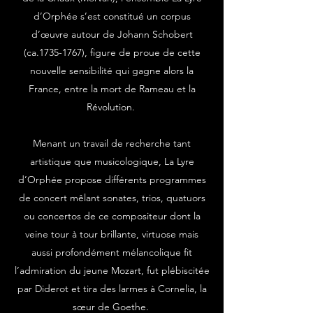
d’Orphée s’est constitué un corpus
d’œuvre autour de Johann Schobert
(ca.1735-1767), figure de proue de cette
nouvelle sensibilité qui gagne alors la
France, entre la mort de Rameau et la
Révolution.
Menant un travail de recherche tant
artistique que musicologique, La Lyre
d’Orphée propose différents programmes
de concert mêlant sonates, trios, quatuors
ou concertos de ce compositeur dont la
veine tour à tour brillante, virtuose mais
aussi profondément mélancolique fit
l’admiration du jeune Mozart, fut plébiscitée
par Diderot et tira des larmes à Cornelia, la
sœur de Goethe.