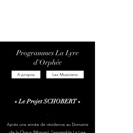
Marouan Mankar-Bennis
collectif La Lyre d'Orphée
Programmes La Lyre
d'Orphée
A propos
Les Musiciens
« Le Projet SCHOBERT »
.
Après une année de résidence au Domaine
de la Chaux (Morvan), l’ensemble La Lyre